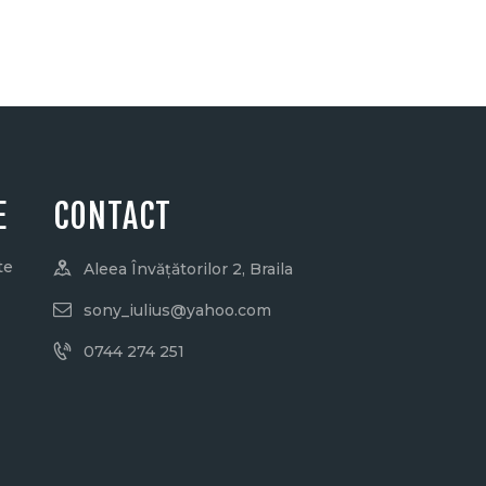
E
CONTACT
te
Aleea Învățătorilor 2, Braila
sony_iulius@yahoo.com
0744 274 251