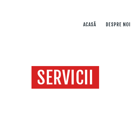
ACASĂ
DESPRE NOI
ACASĂ
DESPRE NOI
PORTOFOLIU
ECHIPAMENTE &
DRONE
SERVICII
SONORIZĂRI
SERVICII
Home
Servicii
CONTACT