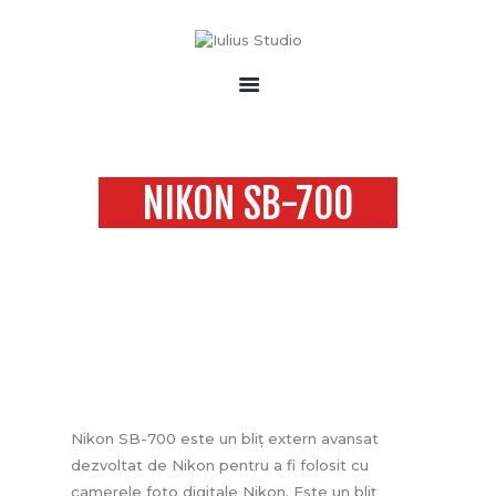
ACASĂ
DESPRE NOI
PORTOFOLIU
ECHIPAMENTE & DRONE
SONORIZĂRI
NIKON SB-700
SERVICII
Home
All Services
...
CONTACT
NIKON SB-700
Nikon SB-700 este un bliț extern avansat
dezvoltat de Nikon pentru a fi folosit cu
camerele foto digitale Nikon. Este un bliț