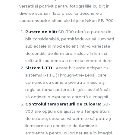
versatil și potrivit pentru fotografiile cu bliț în
diverse scenarii. Iată o scurtă descriere a
caracteristicilor cheie ale blițului Nikon SB-700:
Putere de bliț:
SB-700 oferă o putere de
bliț considerabilă, permițându-vă să iluminați
subiectele în mod eficient într-o varietate
de condiții de iluminare, inclusiv în lumină
scăzută sau pentru a elimina umbrele dure.
Sistem i-TTL:
Acest bliț este echipat cu
sistemul i-TTL (Through-the-Lens), care
comunică cu camera pentru a măsura și
regla automat puterea blițului, astfel încât
să obțineți o expunere corectă a imaginii.
Controlul temperaturii de culoare:
SB-
700 are opțiuni de ajustare a temperaturii
de culoare, ceea ce vă permite să potriviți
iluminarea cu condițiile de iluminare
ambientală pentru culori naturale în imagini.