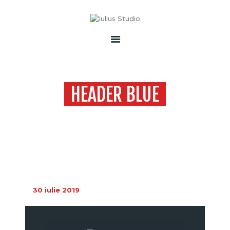
ACASĂ
DESPRE NOI
PORTOFOLIU
ECHIPAMENTE & DRONE
SONORIZĂRI
HEADER BLUE
SERVICII
Home
Header blue
CONTACT
30 iulie 2019