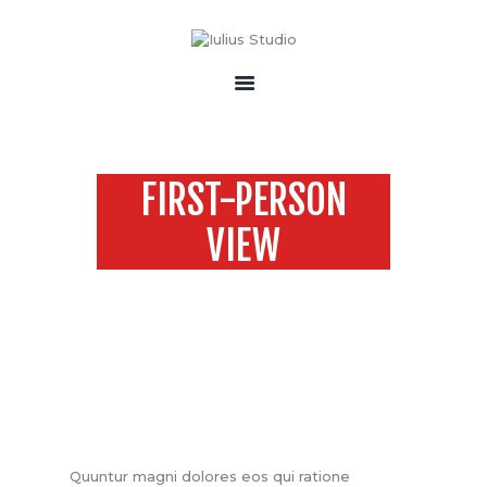
ACASĂ
DESPRE NOI
PORTOFOLIU
ECHIPAMENTE & DRONE
SONORIZĂRI
FIRST-PERSON
SERVICII
VIEW
CONTACT
Home
All Services
...
First-Person View
Quuntur magni dolores eos qui ratione